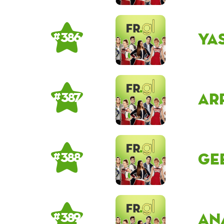
Ya
# 386
ar
# 387
ge
# 388
An
# 389