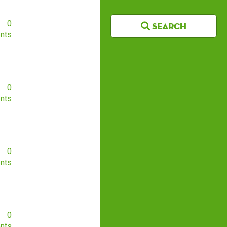
0
Search
nts
0
nts
0
nts
0
nts