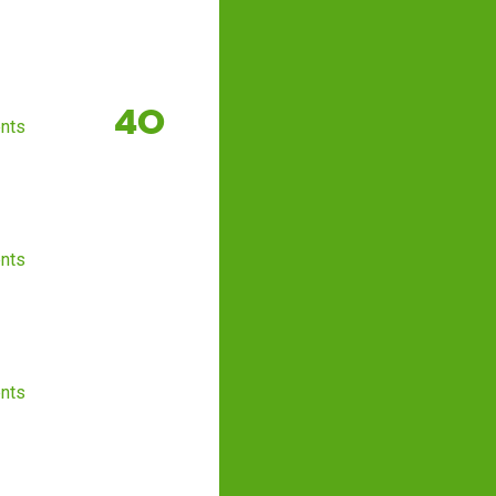
40
nts
nts
nts