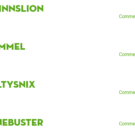
innslion
Comme
mmel
Comme
ltysnix
Comme
nebuster
Comme