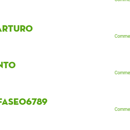
arturo
Comme
nto
Comme
faseo6789
Comme