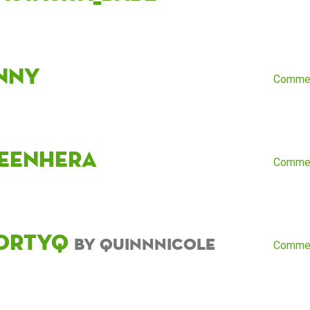
nny
Comme
leenHera
Comme
ortyQ
by QuinnNicole
Comme