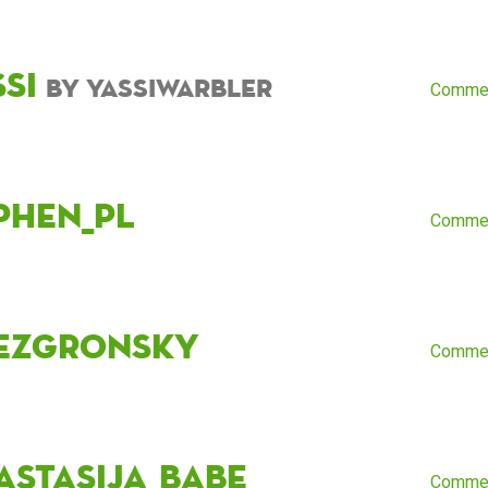
ssi
by YassiWarbler
Comme
phen_pl
Comme
ezgronsky
Comme
astasija_babe
Comme