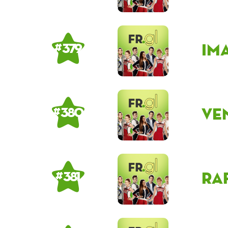
Im
# 379
Ve
# 380
ra
# 381