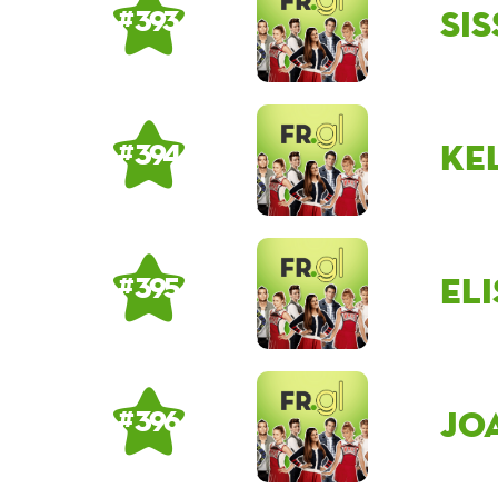
Si
# 393
Ke
# 394
eli
# 395
Jo
# 396