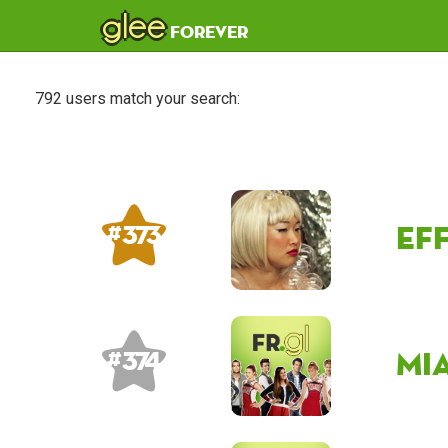
glee
forever
792 users match your search:
ef
# 373
Mi
# 374