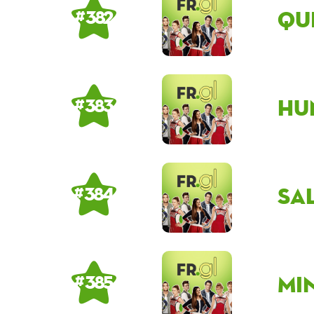
Qu
# 382
Hu
# 383
sa
# 384
Mi
# 385