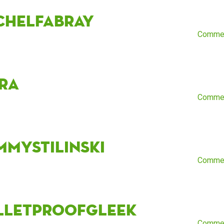
chelFabray
Comme
ra
Comme
mmystilinski
Comme
lletproofgleek
Comme