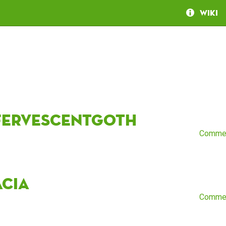
Wiki
fervescentgoth
Comme
acia
Comme