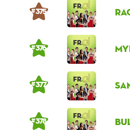
Ra
# 375
My
# 376
sa
# 377
Bu
# 378