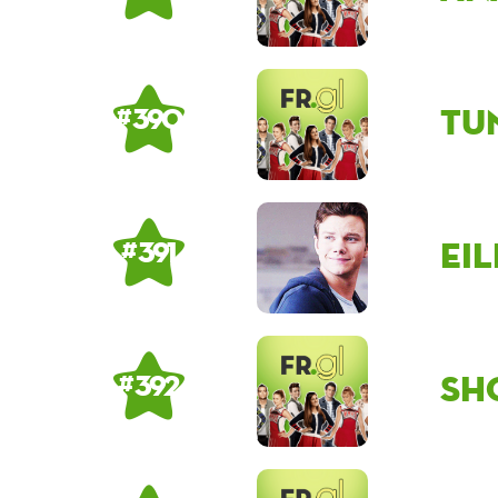
Tu
# 390
Ei
# 391
Sh
# 392