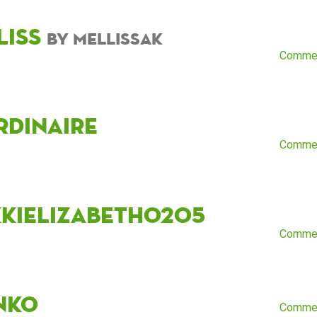
liss
by mellissak
Comme
rdinaire
Comme
kkiElizabeth0205
Comme
nko
Comme