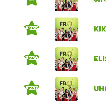
Ki
# 235
eli
# 236
Uh
# 237