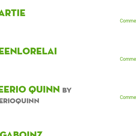
artie
Comme
eenlorelai
Comme
eerio Quinn
by
Comme
erioQuinn
ngaboinz