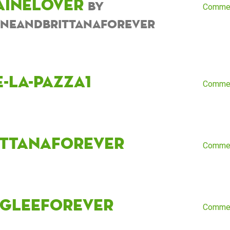
aineLover
by
Comme
ineANDBrittanaForever
e-la-pazza1
Comme
ittanaforever
Comme
gleeforever
Comme