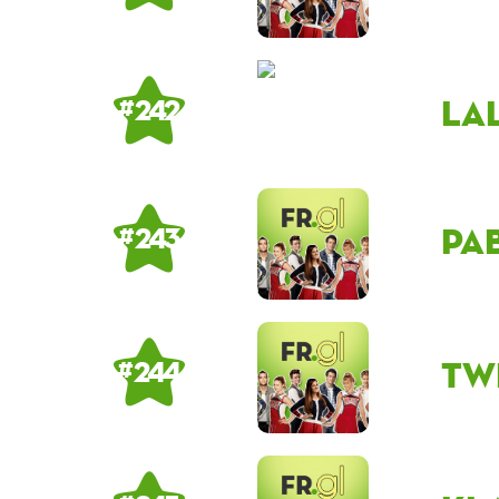
la
# 242
pa
# 243
Tw
# 244