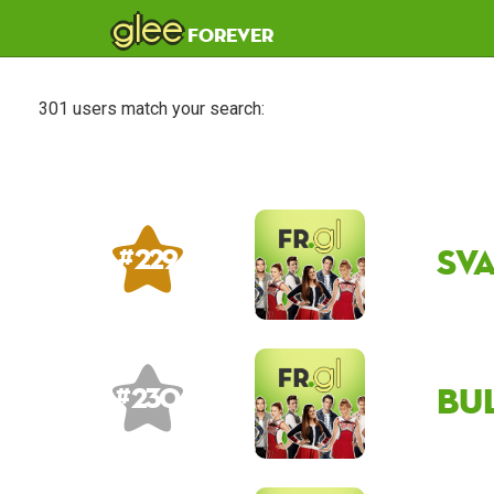
glee
forever
301 users match your search:
sv
# 229
Bu
# 230