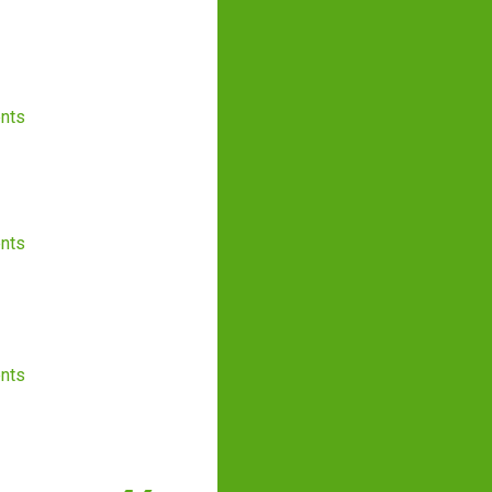
nts
nts
nts