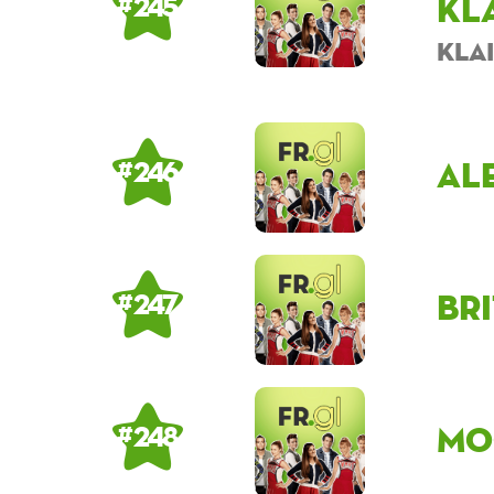
Kl
# 245
Kla
al
# 246
Br
# 247
Mo
# 248