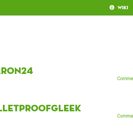
Wiki
aron24
Comme
lletproofgleek
Comme