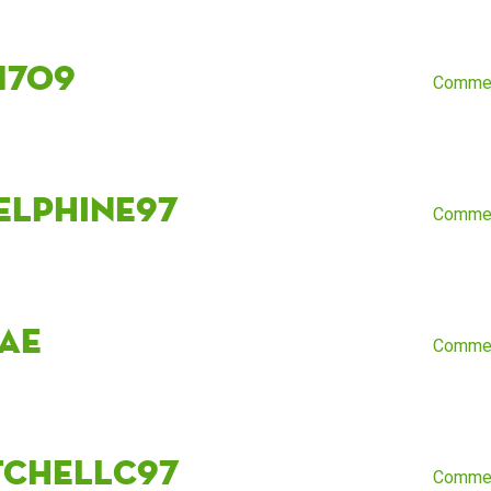
i1709
Comme
elphine97
Comme
ae
Comme
tchellc97
Comme