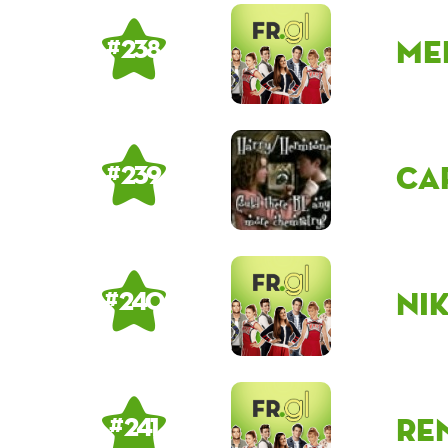
me
# 238
ca
# 239
Ni
# 240
Re
# 241