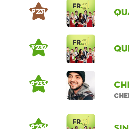
Qu
# 231
qu
# 232
Ch
# 233
Che
si
# 234