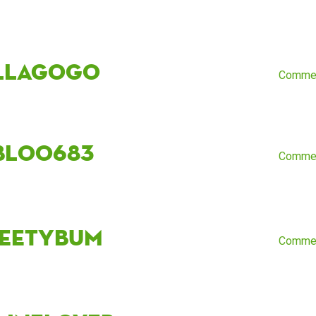
llagogo
Comme
blo0683
Comme
eetybum
Comme