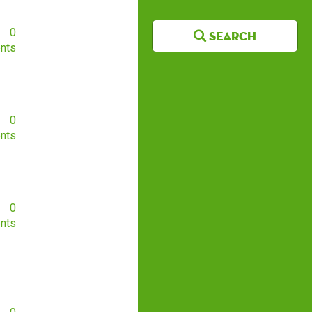
0
Search
nts
0
nts
0
nts