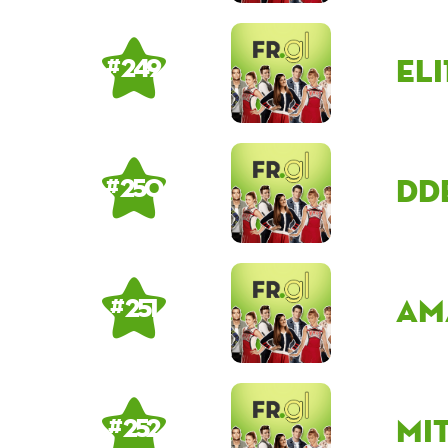
el
# 249
DD
# 250
Am
# 251
mi
# 252