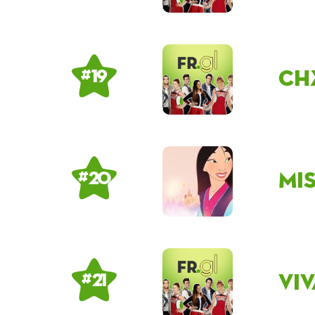
ch
# 19
Mi
# 20
Vi
# 21