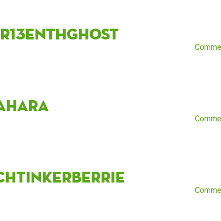
ir13enthGhost
Comme
ahara
Comme
chtinkerberrie
Comme