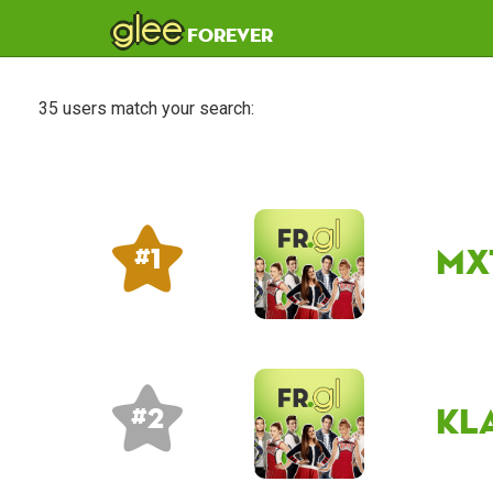
glee
forever
35 users match your search:
mx
# 1
kl
# 2