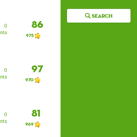
Search
86
0
nts
975
97
0
nts
970
81
0
nts
969