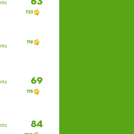
63
nts
723
718
nts
69
nts
715
84
nts