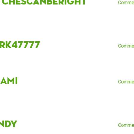
tchescanberight
Comme
rk47777
Comme
nami
Comme
ndy
Comme