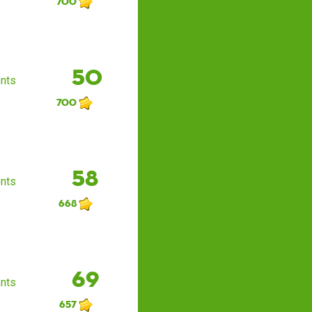
700
50
nts
700
58
nts
668
69
nts
657