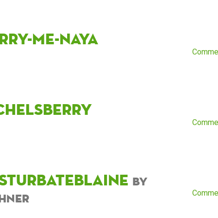
rry-me-naya
Comme
chelsberry
Comme
sturbateblaine
by
Comme
hner