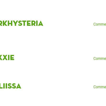
rkHysteria
Comme
xxie
Comme
liissa
Comme