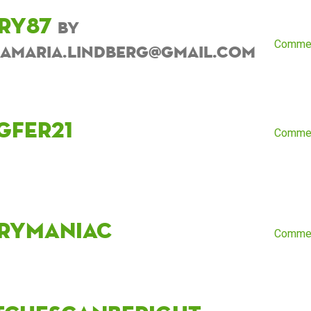
iry87
by
Comme
amaria.lindberg@gmail.com
gfer21
Comme
rymaniac
Comme