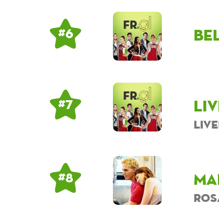
be
# 6
Li
# 7
Liv
Ma
# 8
ros