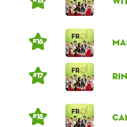
wi
# 15
ma
# 16
Ri
# 17
Ca
# 18