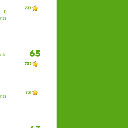
737
0
nts
65
nts
732
731
nts