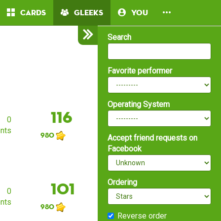
Cards
Gleeks
You
Search
Favorite performer
Operating System
116
0
nts
980
Accept friend requests on
Facebook
Ordering
101
0
nts
980
Reverse order