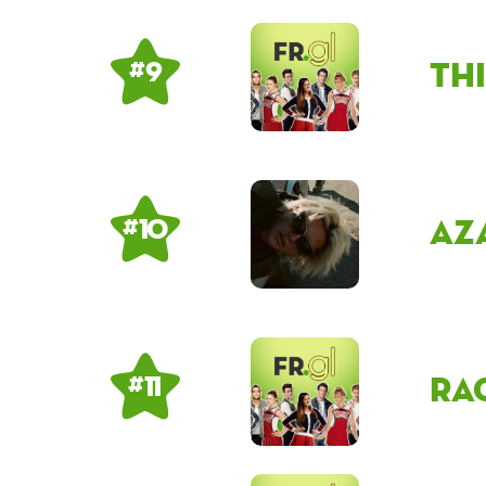
Th
# 9
Az
# 10
ra
# 11