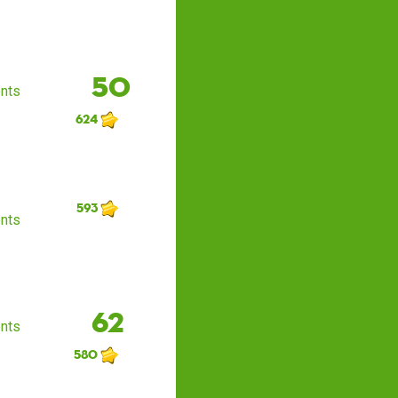
50
nts
624
593
nts
62
nts
580