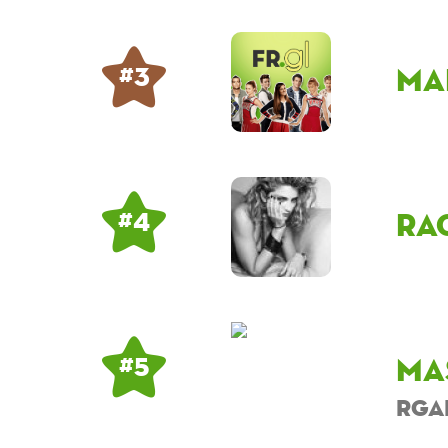
ma
# 3
ra
# 4
ma
# 5
rga