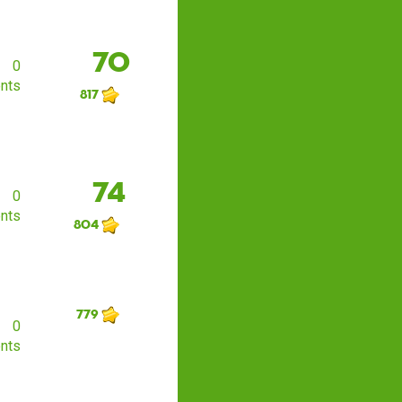
70
0
nts
817
74
0
nts
804
779
0
nts