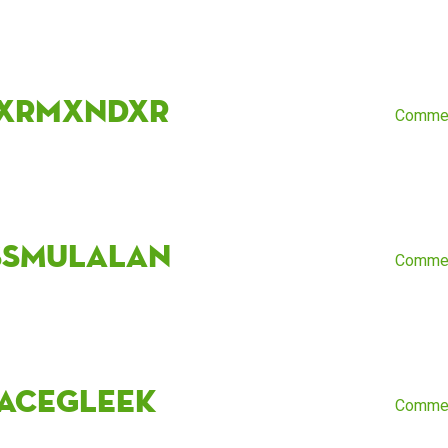
xrmxndxr
Comme
ssMulalan
Comme
vaceGleek
Comme