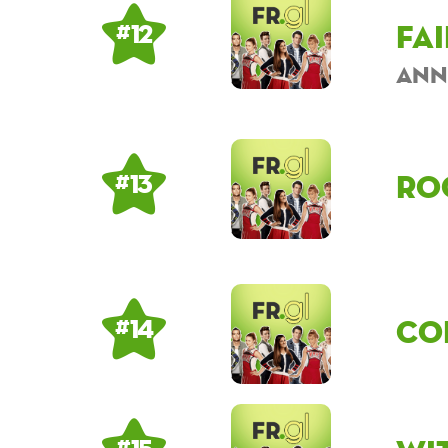
fa
# 12
ann
ro
# 13
co
# 14