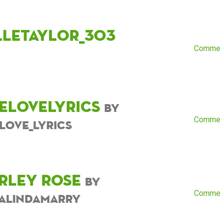
lletaylor_303
Comme
velovelyrics
by
Comme
elove_lyrics
rley Rose
by
Comme
alindamarry