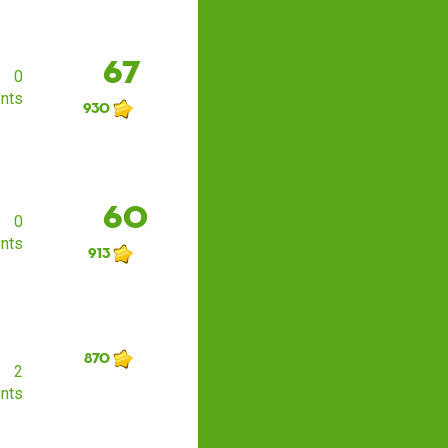
67
0
nts
930
60
0
nts
913
870
2
nts