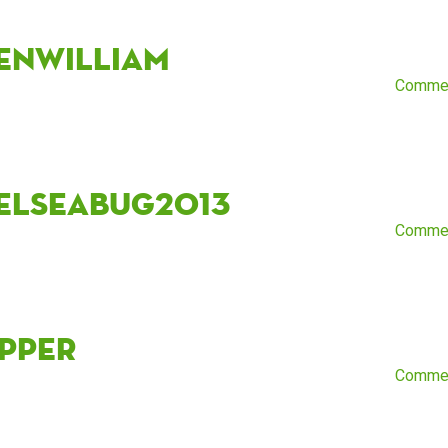
enwilliam
Comme
elseabug2013
Comme
ipper
Comme