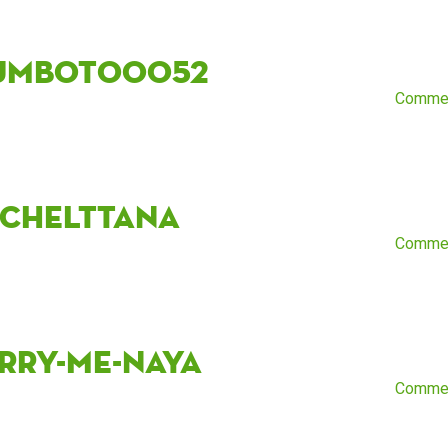
umbot00052
Comme
nchelttana
Comme
rry-me-naya
Comme