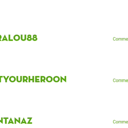
ralou88
Comme
tyourheroon
Comme
ntanaz
Comme