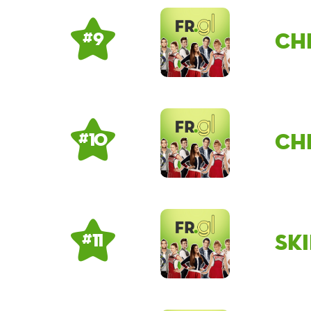
ch
# 9
Ch
# 10
Sk
# 11