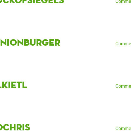
Comme
inionburger
Comme
lkietl
Comme
oChris
Comme