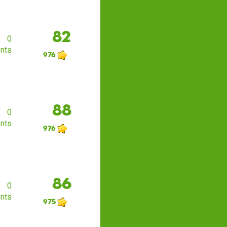
82
0
nts
976
88
0
nts
976
86
0
nts
975