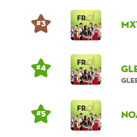
mx
# 3
Gl
# 4
Gle
no
# 5