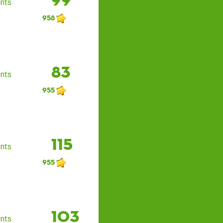
nts
958
83
nts
955
115
nts
955
103
nts