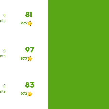
81
0
nts
975
97
0
nts
973
83
0
nts
972