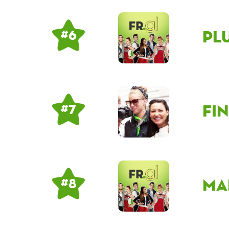
Pl
# 6
fi
# 7
ma
# 8