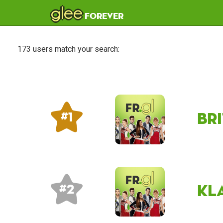
glee
forever
173 users match your search:
Br
# 1
kl
# 2