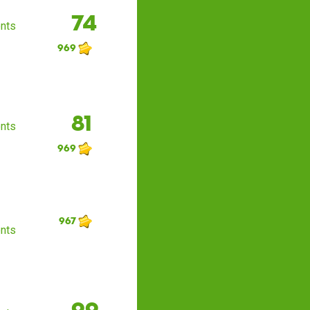
74
nts
969
81
nts
969
967
nts
99