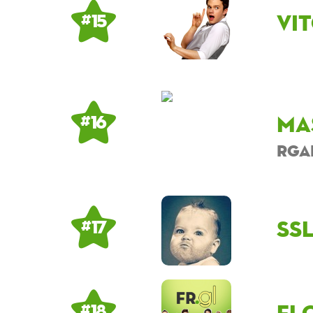
Vi
# 15
ma
# 16
rga
ss
# 17
fl
# 18