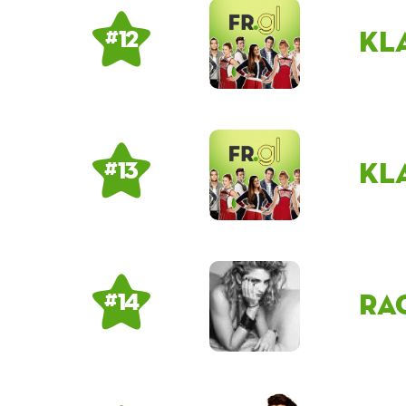
Kl
# 12
Kl
# 13
ra
# 14