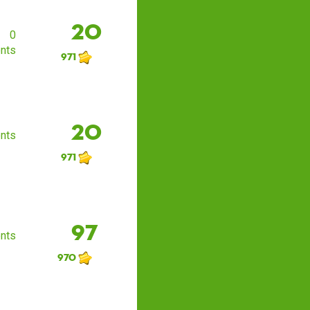
20
0
nts
971
20
nts
971
97
nts
970