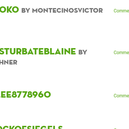
toko
by montecinosvictor
Comme
sturbateblaine
by
Comme
hner
lee8778960
Comme
ockofsiegels