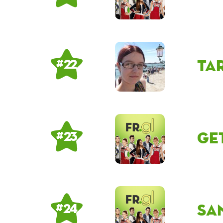
ta
# 22
ge
# 23
sa
# 24