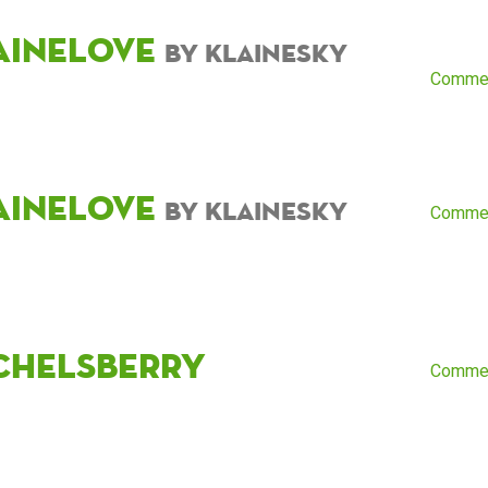
aineLove
by KlaineSky
Comme
aineLove
by KlaineSky
Comme
chelsberry
Comme