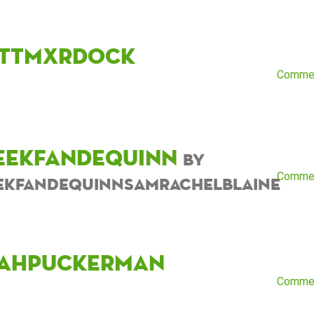
ttmxrdock
Comme
eekfandequinn
by
Comme
ekfandequinnsamrachelblaine
ahpuckerman
Comme