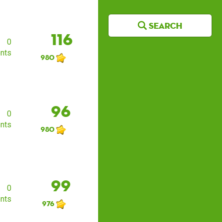
Search
116
0
nts
980
96
0
nts
980
99
0
nts
976