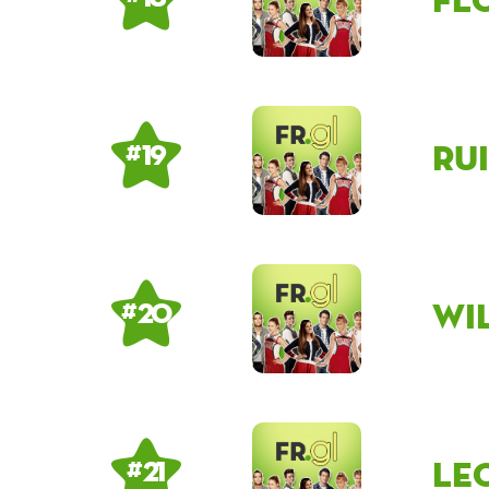
Ru
# 19
Wi
# 20
Le
# 21