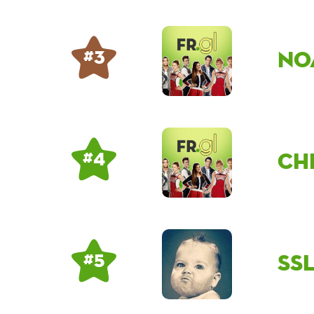
no
# 3
Ch
# 4
ss
# 5