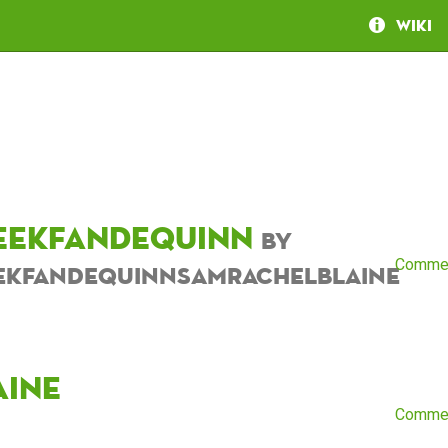
Wiki
eekfandequinn
by
Comme
ekfandequinnsamrachelblaine
aine
Comme