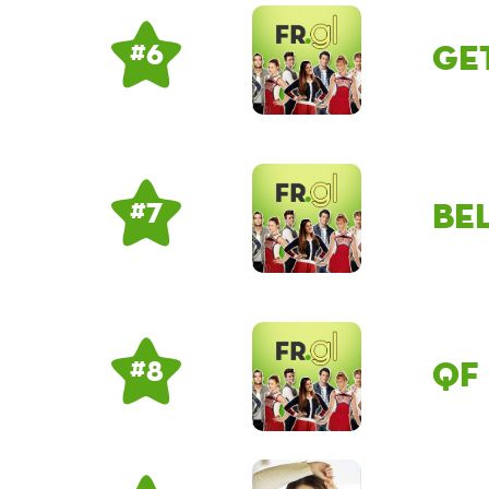
ge
# 6
be
# 7
QF
# 8