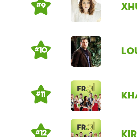
xh
# 9
Lo
# 10
kh
# 11
ki
# 12