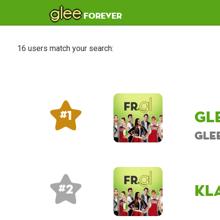
glee
forever
16 users match your search:
Gl
# 1
Gle
kl
# 2