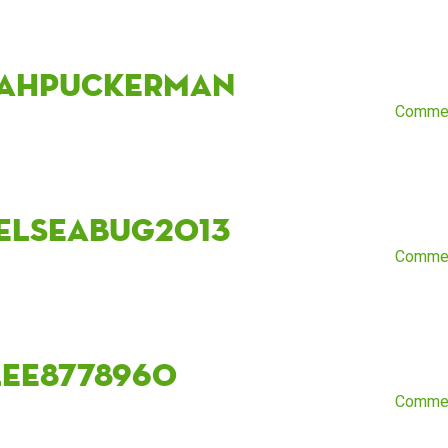
ahpuckerman
Comme
elseabug2013
Comme
lee8778960
Comme