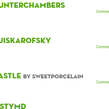
unterchambers
Comme
uisKarofsky
Comme
astle
by sweetporcelain
Comme
rstymd