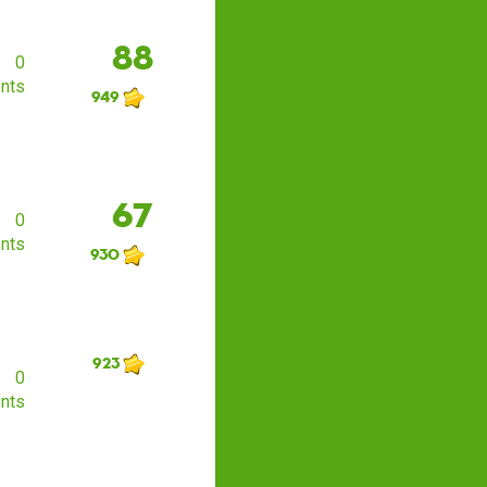
88
0
nts
949
67
0
nts
930
923
0
nts