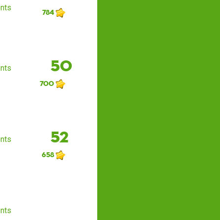
nts
784
50
nts
700
52
nts
658
nts