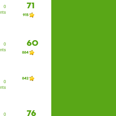
71
0
nts
915
60
0
nts
884
842
0
nts
76
0