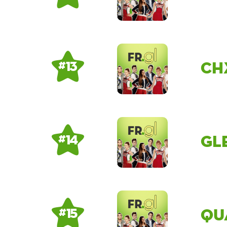
ch
# 13
Gl
# 14
Qu
# 15