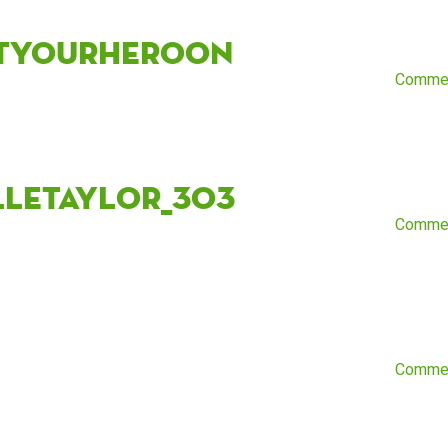
tyourheroon
Comme
lletaylor_303
Comme
Comme