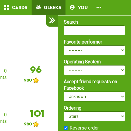
Cards
Gleeks
You
Search
Favorite performer
Operating System
96
0
nts
980
Accept friend requests on
Facebook
Ordering
101
0
nts
980
Reverse order