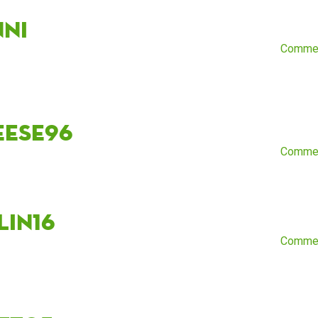
nni
Comme
eese96
Comme
lin16
Comme