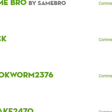
Me bro
by SAMebro
Comme
ck
Comme
okworm2376
Comme
ake2470