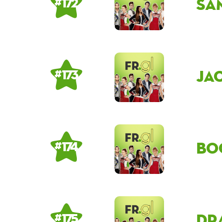
SA
# 172
Ja
# 173
bo
# 174
Dr
# 175