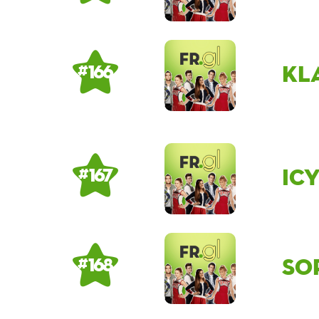
Kl
# 166
Ic
# 167
So
# 168