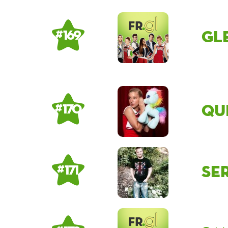
Gl
# 169
qu
# 170
Se
# 171