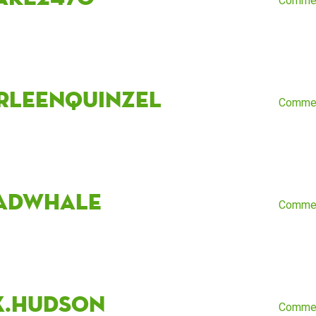
Comme
RLEenQUINzel
Comme
adWhale
Comme
x.hudson
Comme