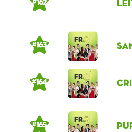
Le
# 162
sa
# 163
cr
# 164
Pu
# 165