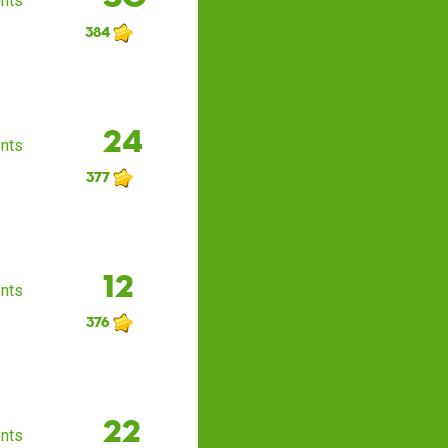
nts
384
24
nts
377
12
nts
376
22
nts