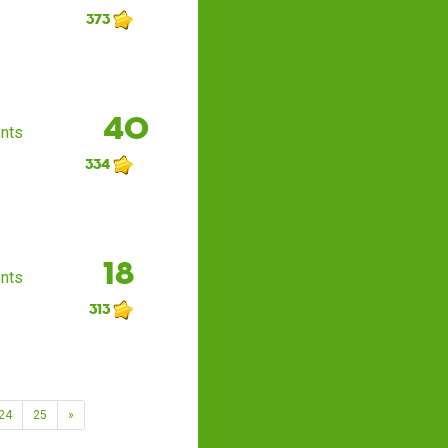
373
40
nts
334
18
nts
313
24
25
»