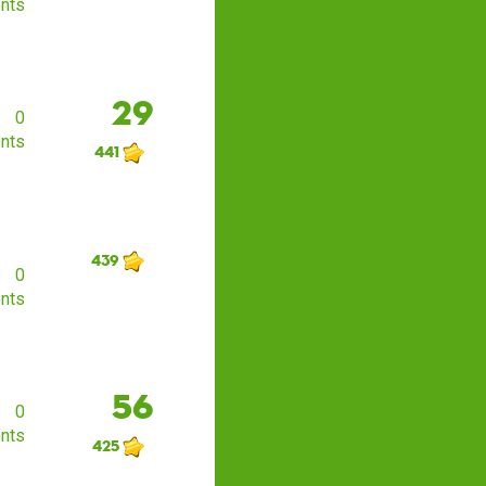
nts
29
0
nts
441
439
0
nts
56
0
nts
425