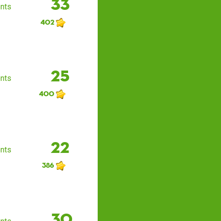
33
nts
402
25
nts
400
22
nts
386
30