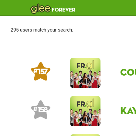
glee
forever
295 users match your search:
Co
# 157
Ka
# 158