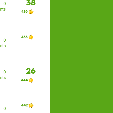
38
0
nts
459
456
0
nts
26
0
nts
444
442
0