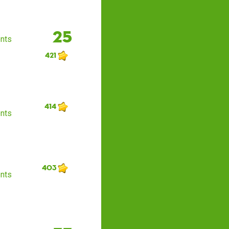
25
nts
421
414
nts
403
nts