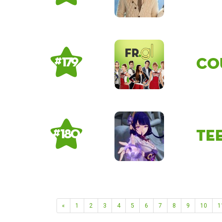
Co
# 179
Te
# 180
«
1
2
3
4
5
6
7
8
9
10
1