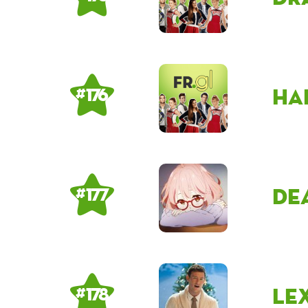
HA
# 176
De
# 177
le
# 178