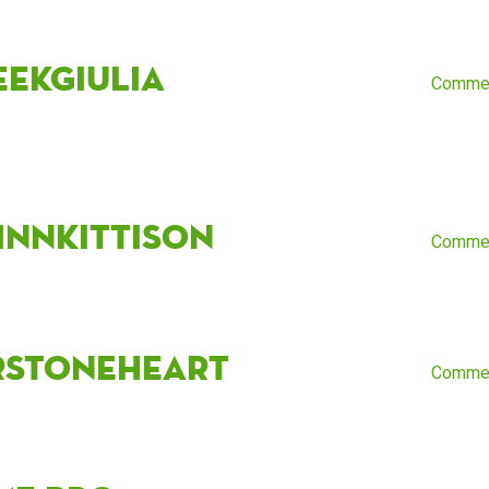
eekGiulia
Comme
innkittison
Comme
rStoneheart
Comme