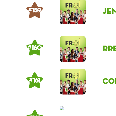
Je
# 159
Rr
# 160
co
# 161