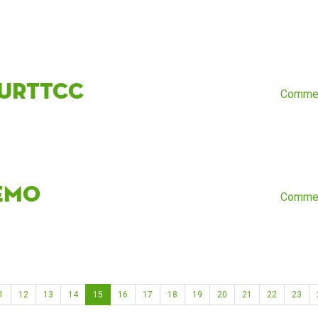
urtTCC
Comme
emo
Comme
1
12
13
14
15
16
17
18
19
20
21
22
23