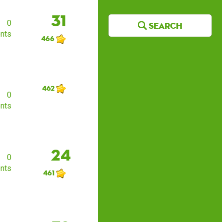
31
0
Search
nts
466
462
0
nts
24
0
nts
461