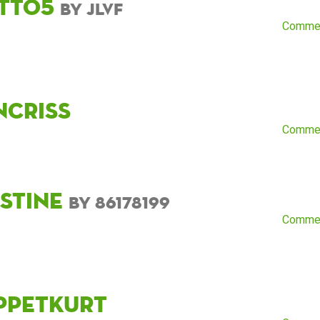
itto5
by Jlvf
Comme
ncriss
Comme
istine
by 86178199
Comme
ppetKurt