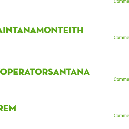
Comme
aintanaMonteith
Comme
yOperatorSantana
Comme
rem
Comme