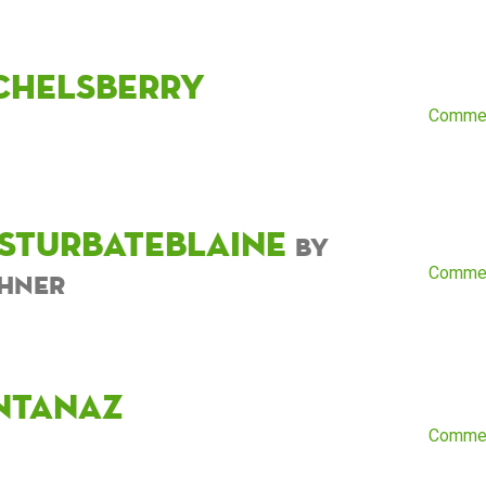
chelsberry
Comme
sturbateblaine
by
Comme
hner
ntanaz
Comme