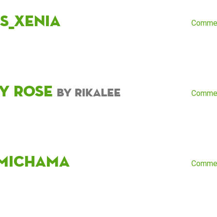
es_Xenia
Comme
y Rose
by rikalee
Comme
michama
Comme