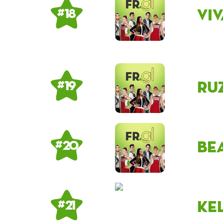
Vi
# 18
Ru
# 19
be
# 20
ke
# 21