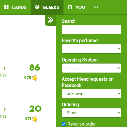
Cards
Gleeks
You
Search
Favorite performer
Operating System
86
0
nts
975
Accept friend requests on
Facebook
Ordering
20
0
nts
971
Reverse order