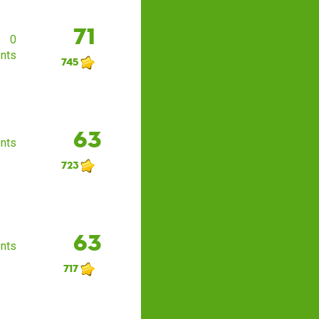
71
0
nts
745
63
nts
723
63
nts
717