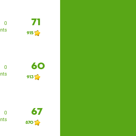
71
0
nts
915
60
0
nts
913
67
0
nts
870