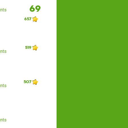
69
nts
657
519
nts
507
nts
nts