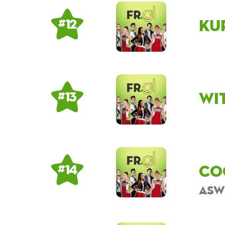
Ku
# 12
wi
# 13
co
# 14
asw