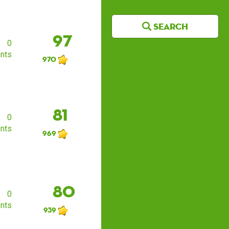
Search
97
0
nts
970
81
0
nts
969
80
0
nts
939