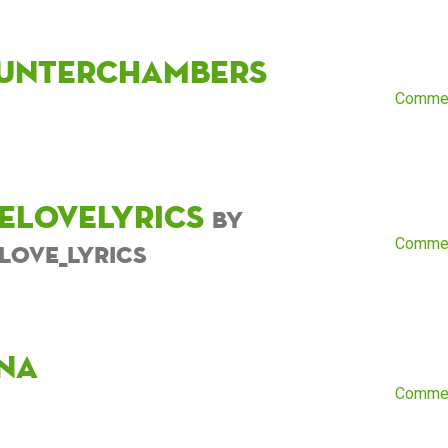
unterchambers
Comme
velovelyrics
by
Comme
elove_lyrics
na
Comme