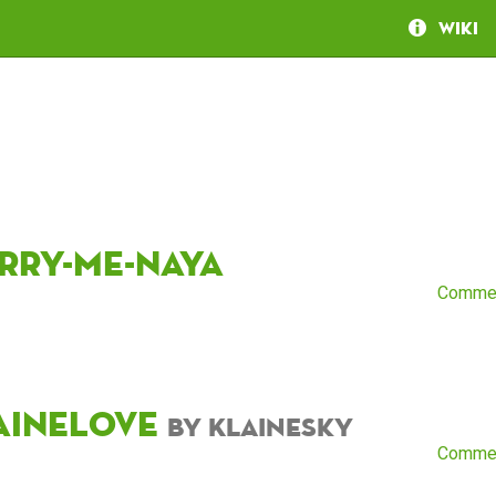
Wiki
rry-me-naya
Comme
aineLove
by KlaineSky
Comme