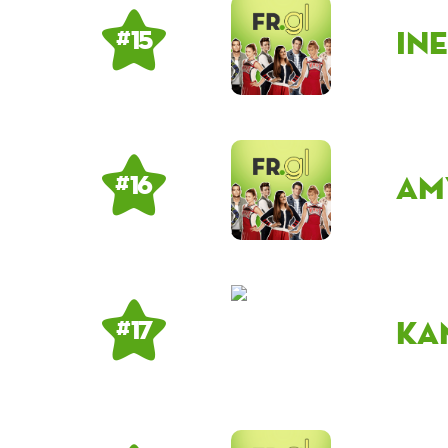
In
# 15
Am
# 16
ka
# 17