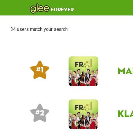
glee
forever
34 users match your search:
ma
# 1
Kl
# 2