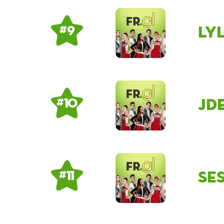
Ly
# 9
Jd
# 10
Se
# 11