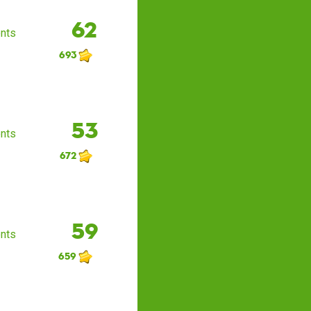
62
nts
693
53
nts
672
59
nts
659