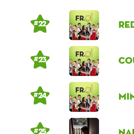
Re
# 22
co
# 23
mi
# 24
Na
# 25