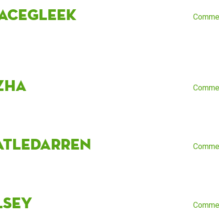
vaceGleek
Comme
zha
Comme
atledarren
Comme
lsey
Comme