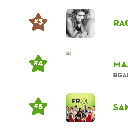
ra
# 3
ma
# 4
rga
sa
# 5