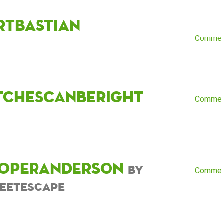
rtbastian
Comme
tchescanberight
Comme
operanderson
by
Comme
eetescape