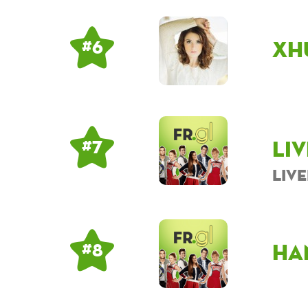
xh
# 6
Li
# 7
Liv
ha
# 8