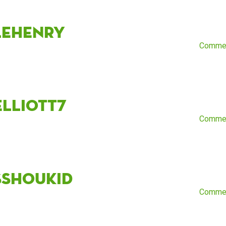
leHenry
Comme
elliott7
Comme
sshoukid
Comme