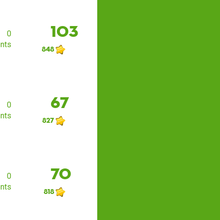
103
0
nts
848
67
0
nts
827
70
0
nts
818