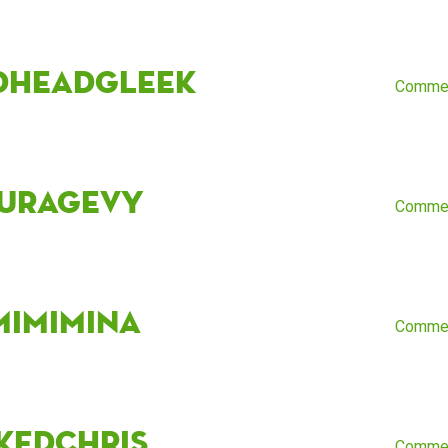
dheadgleek
Comme
uragevy
Comme
mimimina
Comme
kedchris
Comme