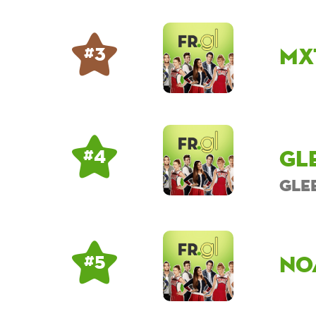
mx
# 3
Gl
# 4
Gle
no
# 5