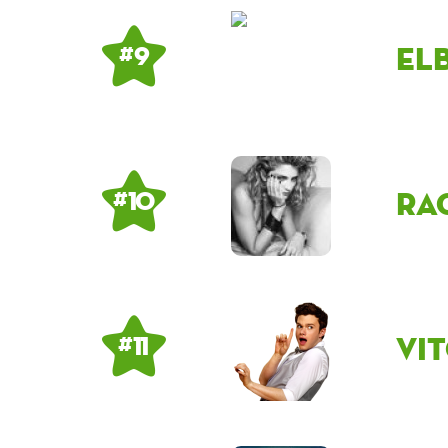
El
# 9
ra
# 10
Vi
# 11