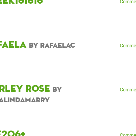
eek161616
Comme
faela
by RafaelaC
Comme
rley Rose
by
Comme
alindamarry
e206+
Comme