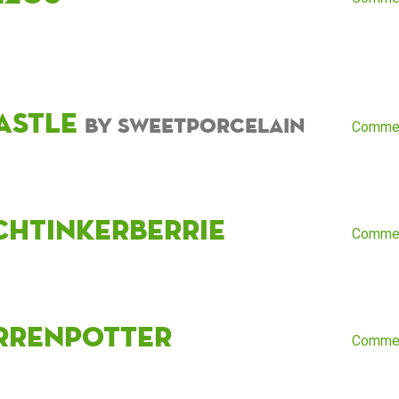
astle
by sweetporcelain
Comme
chtinkerberrie
Comme
rrenPotter
Comme