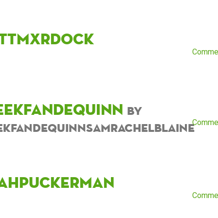
ttmxrdock
Comme
eekfandequinn
by
Comme
ekfandequinnsamrachelblaine
ahpuckerman
Comme