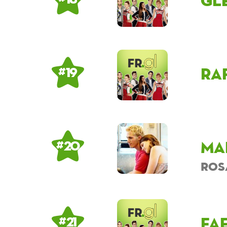
Gl
Ra
# 19
Ma
# 20
ros
fa
# 21