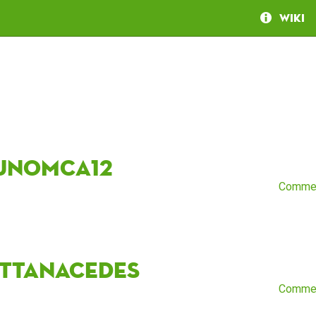
Wiki
unomca12
Comme
ittanacedes
Comme