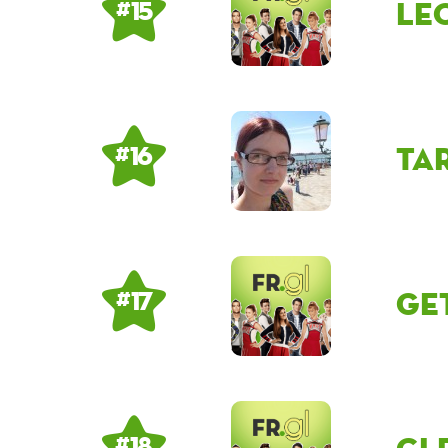
Le
# 15
ta
# 16
ge
# 17
# 18