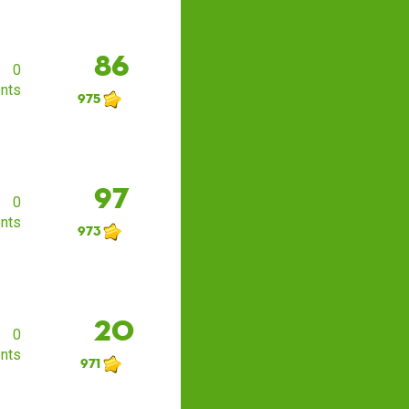
86
0
nts
975
97
0
nts
973
20
0
nts
971