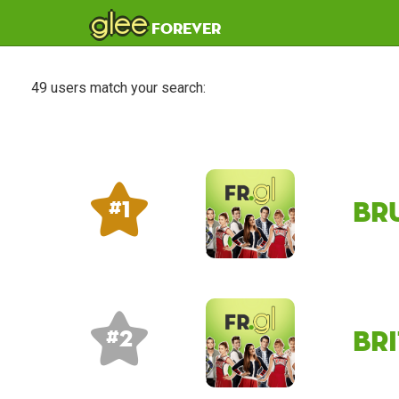
glee
forever
49 users match your search:
Br
# 1
Br
# 2