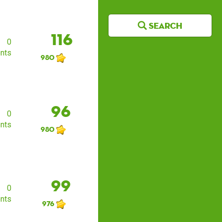
Search
116
0
nts
980
96
0
nts
980
99
0
nts
976