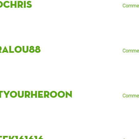
oChris
Comme
ralou88
Comme
tyourheroon
Comme