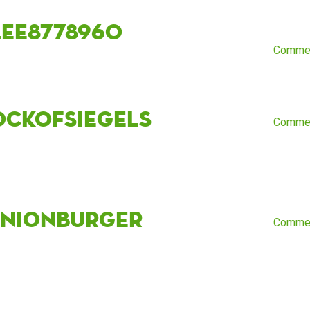
lee8778960
Comme
ockofsiegels
Comme
inionburger
Comme