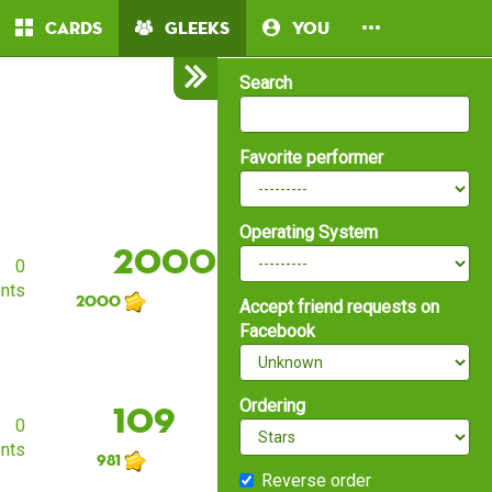
Cards
Gleeks
You
Search
Favorite performer
Operating System
2000
0
nts
2000
Accept friend requests on
Facebook
Ordering
109
0
nts
981
Reverse order