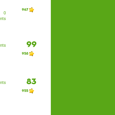
967
0
nts
99
nts
958
83
nts
955