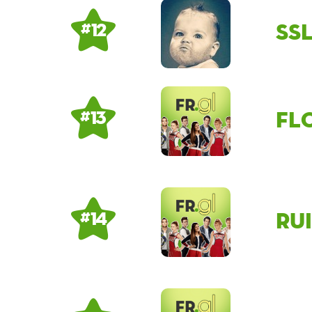
ss
# 12
fl
# 13
Ru
# 14