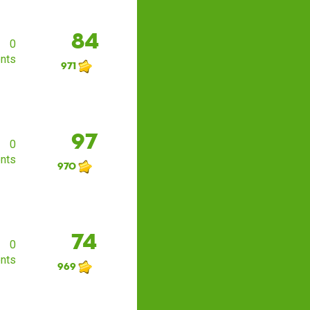
84
0
nts
971
97
0
nts
970
74
0
nts
969