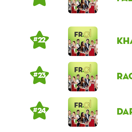
kh
# 22
ra
# 23
Da
# 24