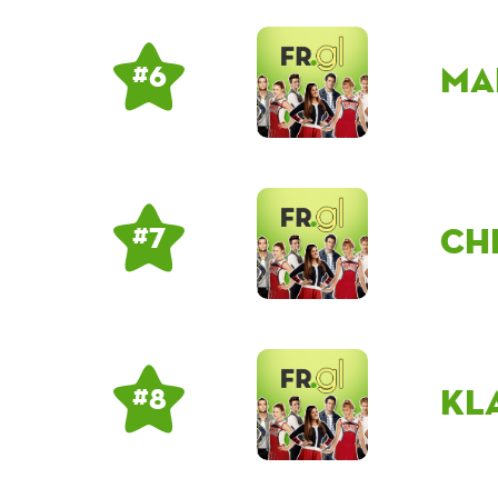
ma
# 6
Ch
# 7
Kl
# 8