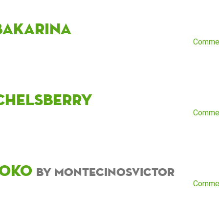
baKarina
Comme
chelsberry
Comme
toko
by montecinosvictor
Comme