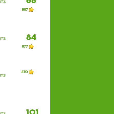
68
nts
887
84
nts
877
870
nts
101
nts