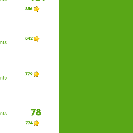
856
842
nts
779
nts
78
nts
774