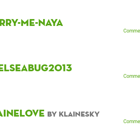
rry-me-naya
Comme
elseabug2013
Comme
aineLove
by KlaineSky
Comme