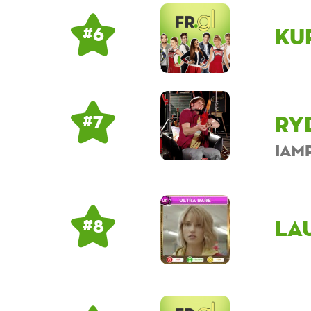
Ku
# 6
Ry
# 7
iam
La
# 8