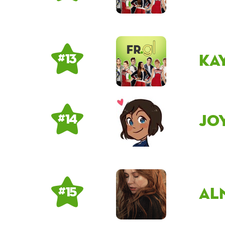
ka
# 13
Jo
# 14
Al
# 15