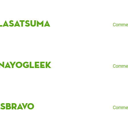
lasatsuma
Comme
nayoGleek
Comme
ssBravo
Comme