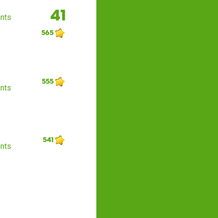
41
nts
565
555
nts
541
nts