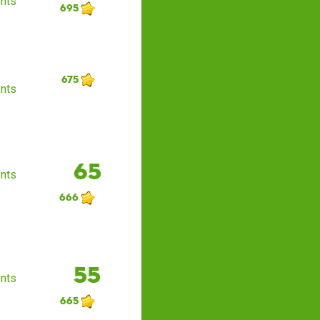
nts
695
675
nts
65
nts
666
55
nts
665