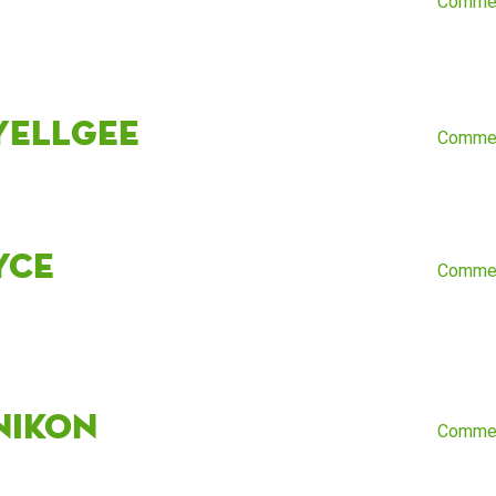
Comme
yellgee
Comme
yce
Comme
Nikon
Comme