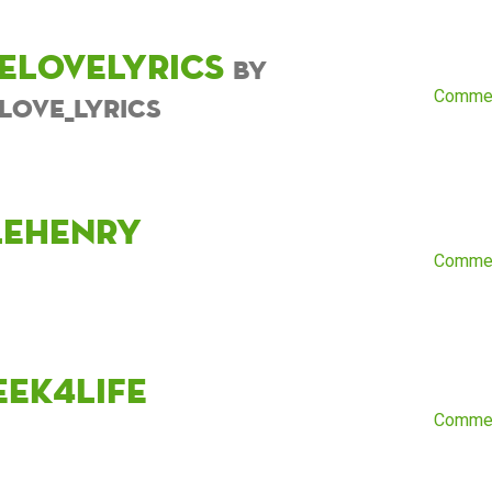
velovelyrics
by
Comme
elove_lyrics
leHenry
Comme
eek4Life
Comme