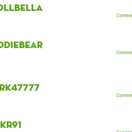
ollBella
Comme
odiebear
Comme
rk47777
Comme
ckR91