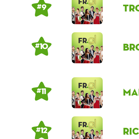
Tr
# 9
br
# 10
ma
# 11
Ri
# 12