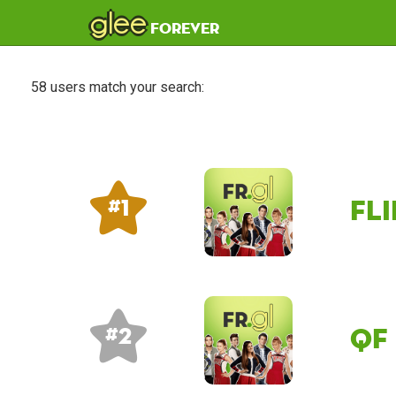
glee
forever
58 users match your search:
fl
# 1
QF
# 2