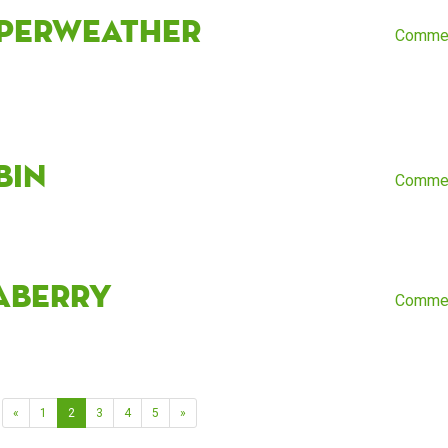
perweather
Comme
bin
Comme
aberry
Comme
«
1
2
3
4
5
»