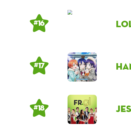
lo
# 16
Ha
# 17
Je
# 18