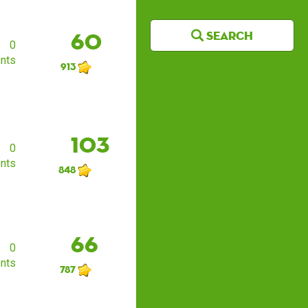
Search
60
0
nts
913
103
0
nts
848
66
0
nts
787