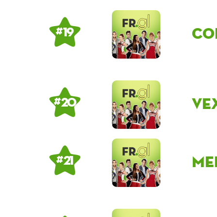
Co
# 19
Ve
# 20
me
# 21