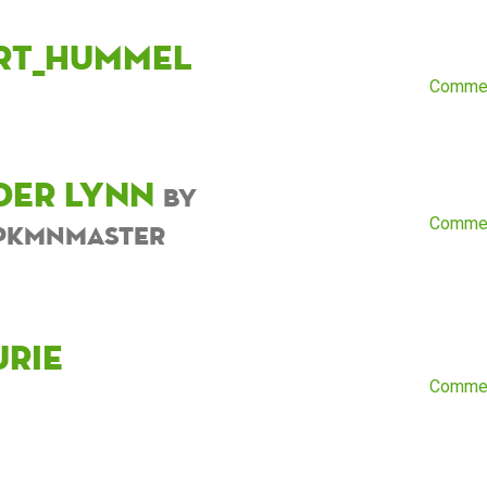
rt_Hummel
Comme
der Lynn
by
Comme
pkmnmaster
urie
Comme