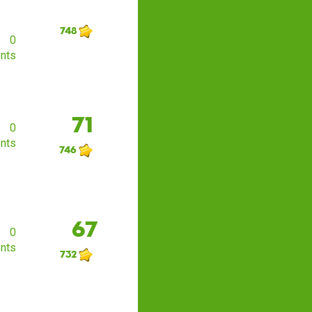
748
0
nts
71
0
nts
746
67
0
nts
732