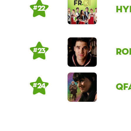
Hy
# 22
Ro
# 23
qf
# 24