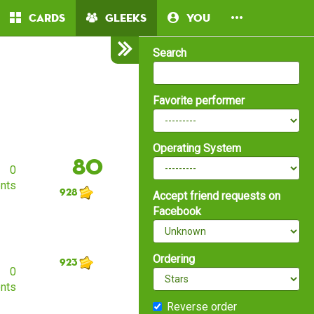
Cards
Gleeks
You
Search
Favorite performer
Operating System
80
0
nts
928
Accept friend requests on
Facebook
Ordering
923
0
nts
Reverse order