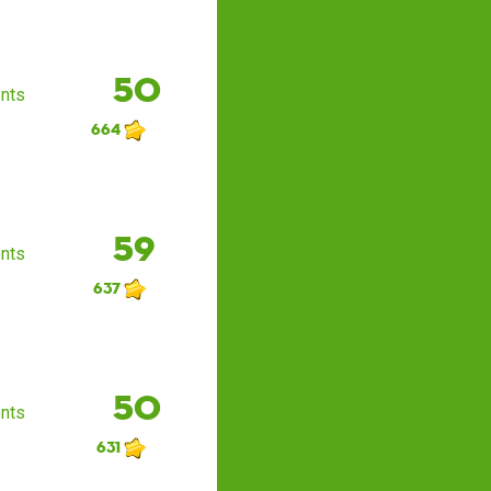
50
nts
664
59
nts
637
50
nts
631