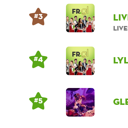
Li
# 3
Liv
Ly
# 4
Gl
# 5