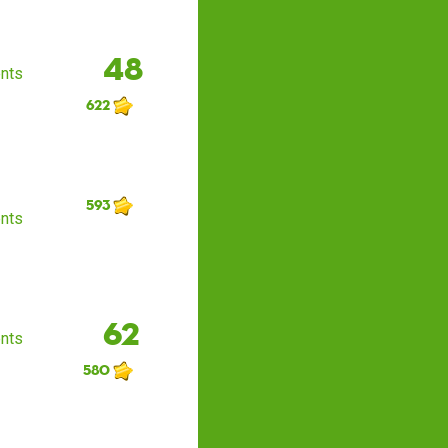
48
nts
622
593
nts
62
nts
580