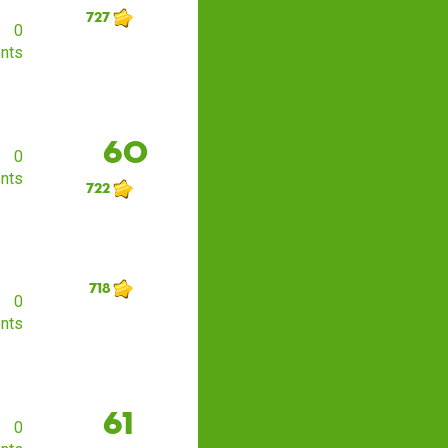
727
0
nts
60
0
nts
722
718
0
nts
61
0