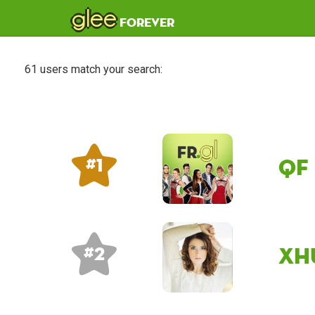
glee
forever
61 users match your search:
QF
# 1
xh
# 2