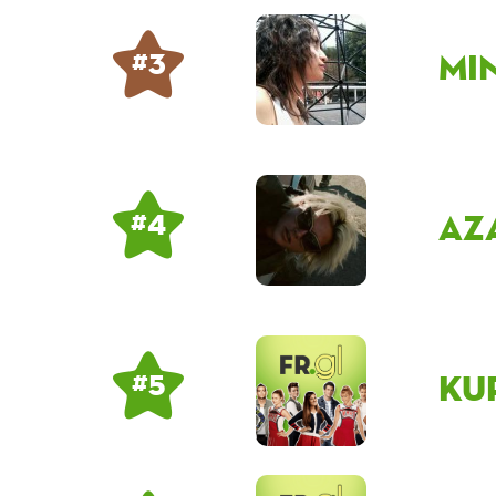
Mi
# 3
Az
# 4
Ku
# 5