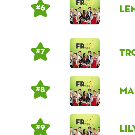
le
# 6
Tr
# 7
ma
# 8
Li
# 9