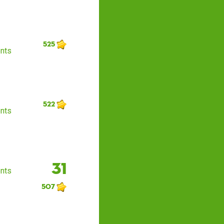
525
nts
522
nts
31
nts
507