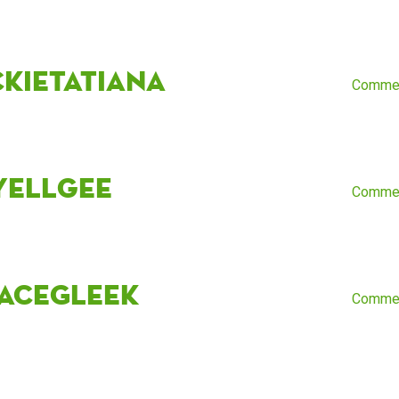
ckietatiana
Comme
yellgee
Comme
vaceGleek
Comme