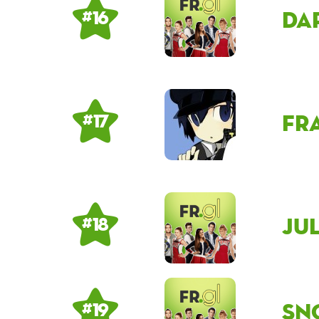
Da
# 16
fr
# 17
Ju
# 18
sn
# 19