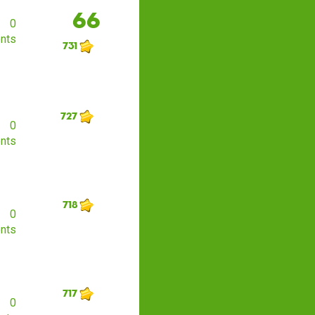
66
0
nts
731
727
0
nts
718
0
nts
717
0