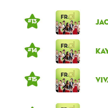
ja
# 13
ka
# 14
Vi
# 15