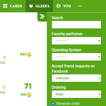
Cards
Gleeks
You
Search
Favorite performer
Operating System
923
0
nts
Accept friend requests on
Facebook
71
0
Ordering
nts
915
Reverse order