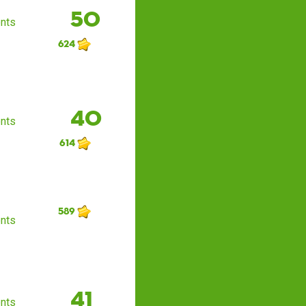
50
nts
624
40
nts
614
589
nts
41
nts