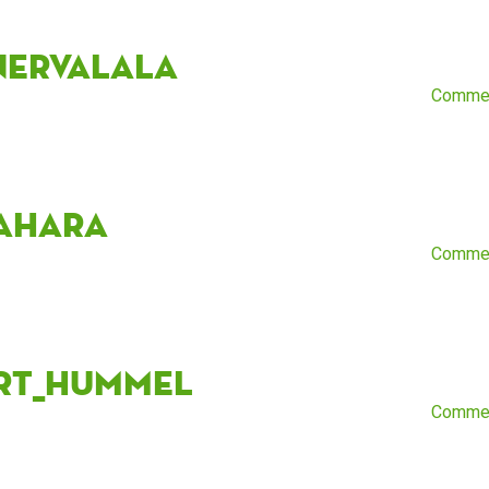
nervaLala
Comme
ahara
Comme
rt_Hummel
Comme