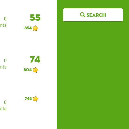
Search
55
0
nts
854
74
0
nts
804
748
0
nts