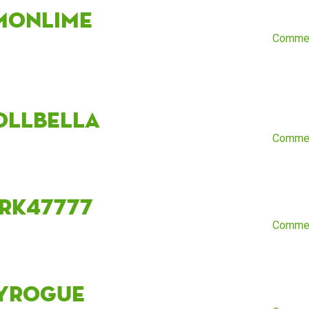
monlime
Comme
ollBella
Comme
rk47777
Comme
lyRogue