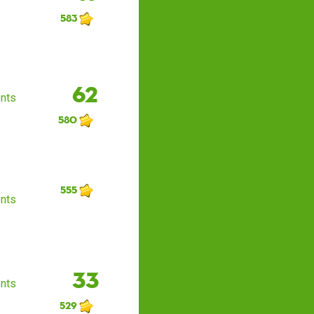
583
62
nts
580
555
nts
33
nts
529