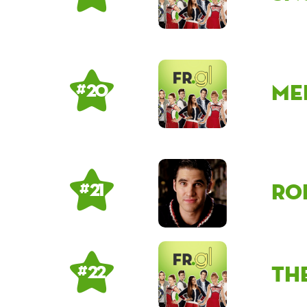
me
# 20
Ro
# 21
th
# 22