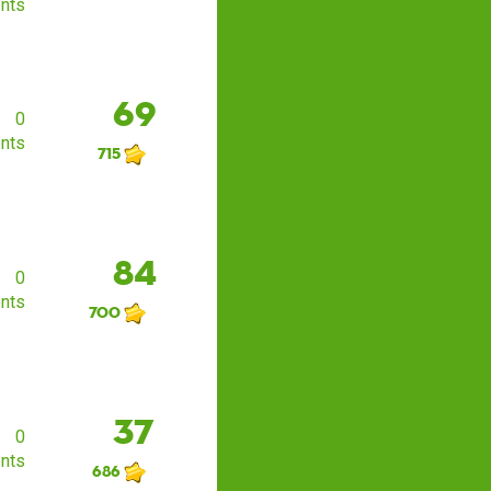
nts
69
0
nts
715
84
0
nts
700
37
0
nts
686