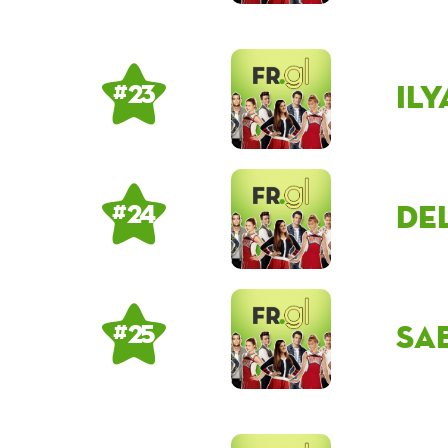
Il
# 23
de
# 24
sa
# 25