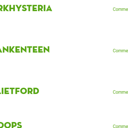
rkHysteria
Comme
ankenteen
Comme
lietford
Comme
oops
Comme