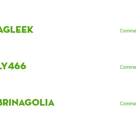
yaGleek
Comme
ly466
Comme
brinagolia
Comme