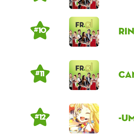
Ri
# 10
Ca
# 11
-U
# 12