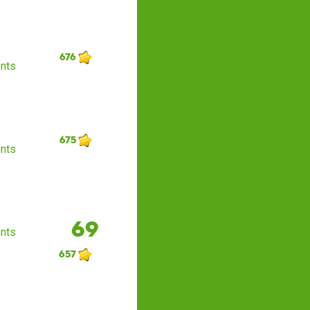
676
nts
675
nts
69
nts
657