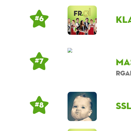
Kl
# 6
ma
# 7
rga
ss
# 8