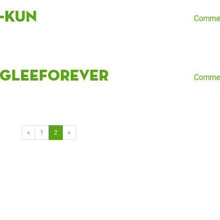
n-Kun
Comme
gleeforever
Comme
«
1
2
»