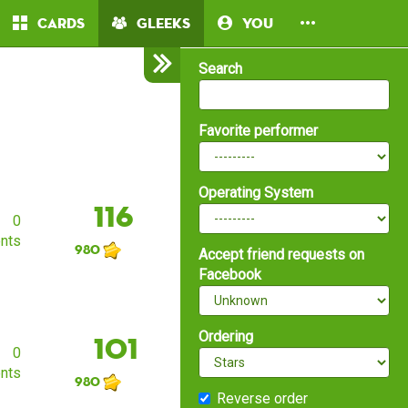
Cards
Gleeks
You
Search
Favorite performer
Operating System
116
0
nts
980
Accept friend requests on
Facebook
Ordering
101
0
nts
980
Reverse order