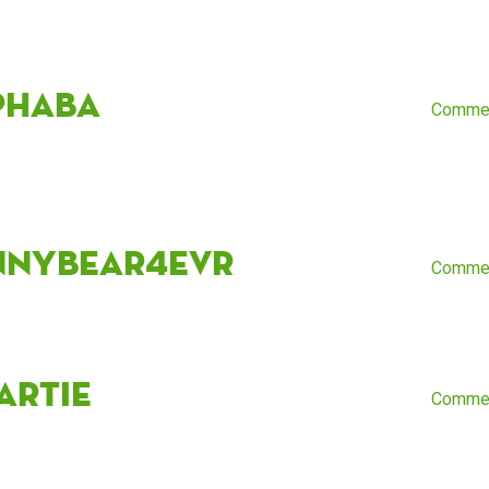
phaba
Comme
nnybear4evr
Comme
artie
Comme