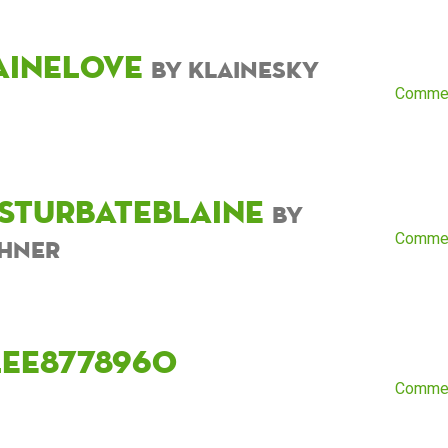
aineLove
by KlaineSky
Comme
sturbateblaine
by
Comme
hner
lee8778960
Comme