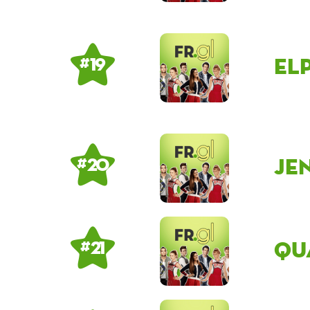
el
# 19
je
# 20
Qu
# 21