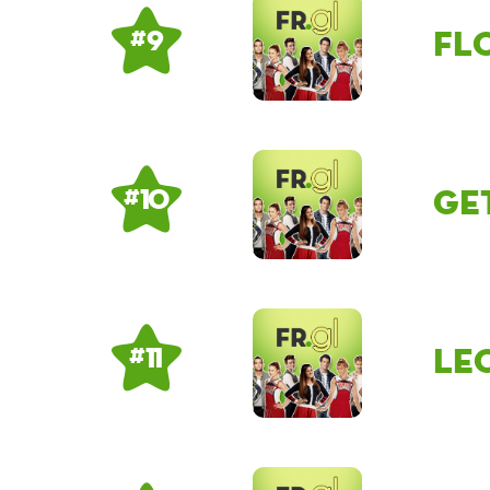
fl
# 9
ge
# 10
Le
# 11