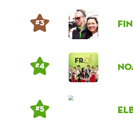
fi
# 3
no
# 4
El
# 5