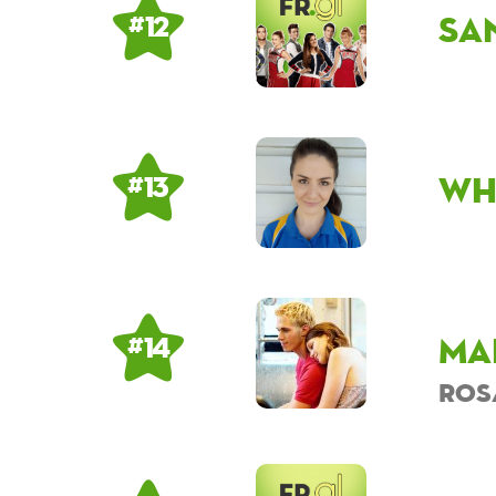
sa
# 12
Wh
# 13
Ma
# 14
ros