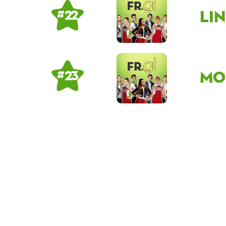
Li
# 22
Mo
# 23