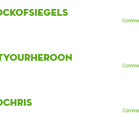
ockofsiegels
Comme
tyourheroon
Comme
oChris
Comme