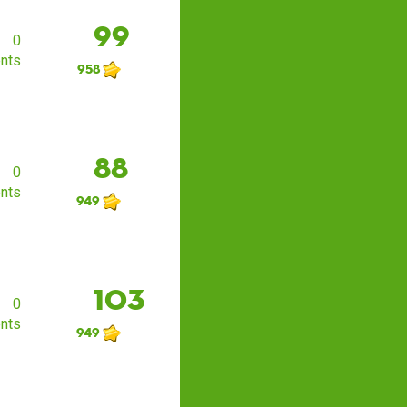
99
0
nts
958
88
0
nts
949
103
0
nts
949