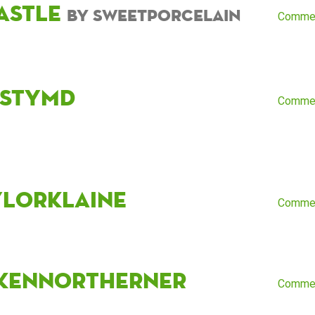
astle
by sweetporcelain
Comme
rstymd
Comme
ylorklaine
Comme
kennortherner
Comme