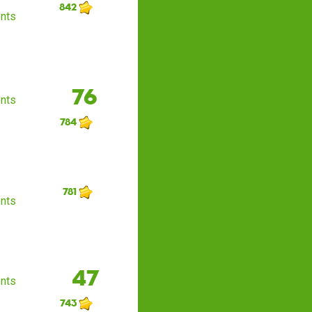
842
nts
76
nts
784
781
nts
47
nts
743