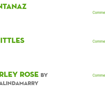
ntanaz
Comme
ittles
Comme
rley Rose
by
Comme
alindamarry