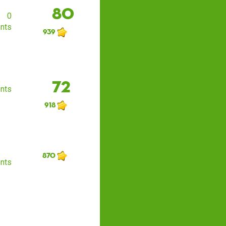
80
0
nts
939
72
nts
918
870
nts