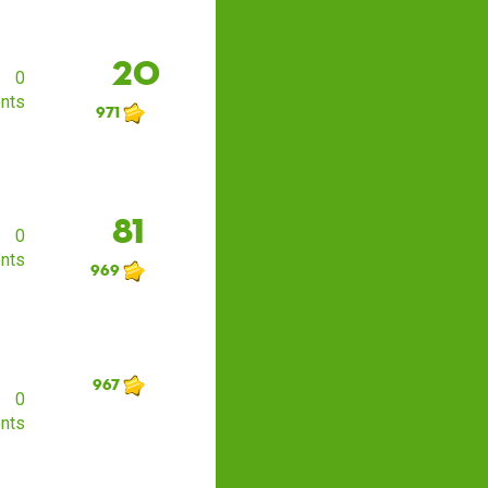
20
0
nts
971
81
0
nts
969
967
0
nts