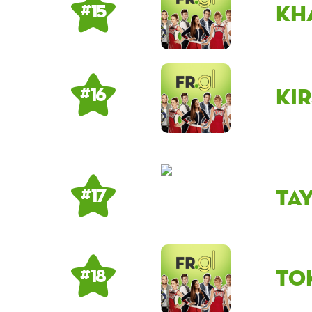
kh
# 15
ki
# 16
ta
# 17
to
# 18