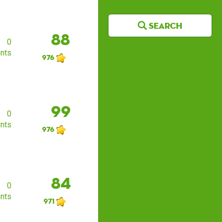
Search
88
0
nts
976
99
0
nts
976
84
0
nts
971