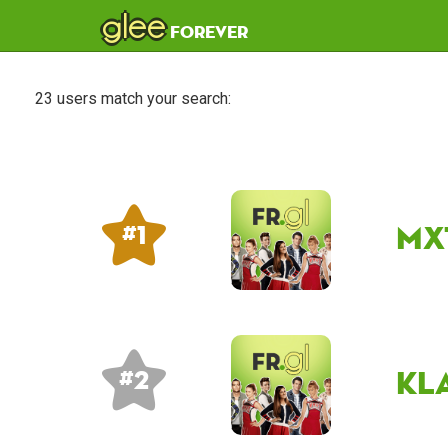
glee
forever
23 users match your search:
mx
# 1
kl
# 2