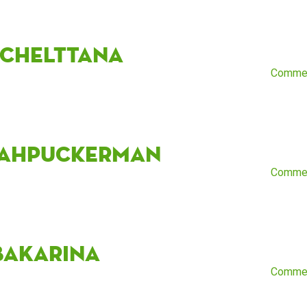
nchelttana
Comme
ahpuckerman
Comme
baKarina
Comme