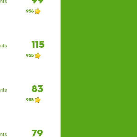
nts
958
115
nts
955
83
nts
955
79
nts