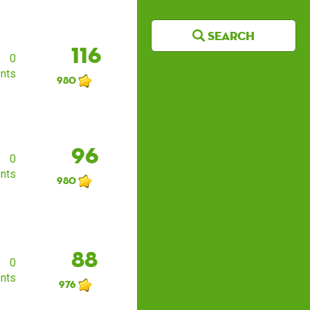
Search
116
0
nts
980
96
0
nts
980
88
0
nts
976