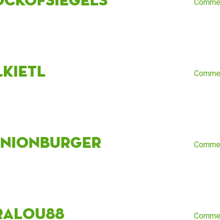
Comme
lkietl
Comme
inionburger
Comme
ralou88
Comme