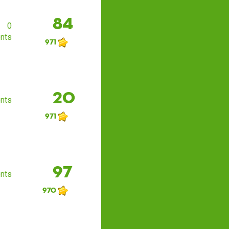
84
0
nts
971
20
nts
971
97
nts
970