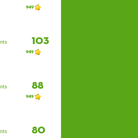
949
103
nts
949
88
nts
949
80
nts