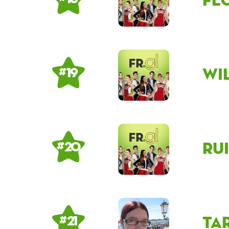
Wi
# 19
Ru
# 20
ta
# 21