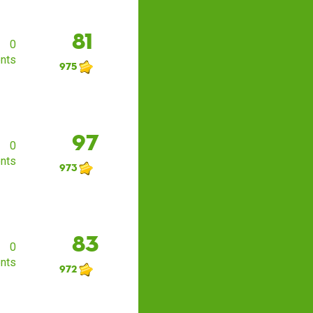
81
0
nts
975
97
0
nts
973
83
0
nts
972