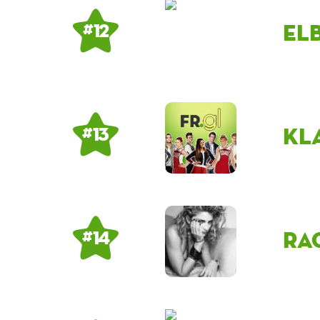
El
# 12
Kl
# 13
ra
# 14