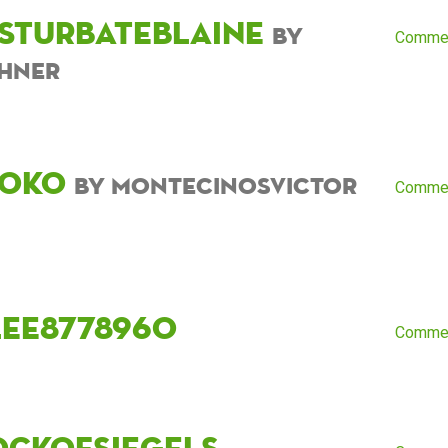
sturbateblaine
by
Comme
hner
toko
by montecinosvictor
Comme
lee8778960
Comme
ockofsiegels