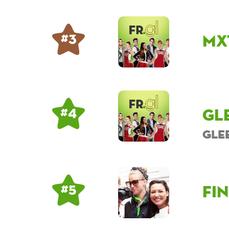
mx
# 3
Gl
# 4
Gle
fi
# 5