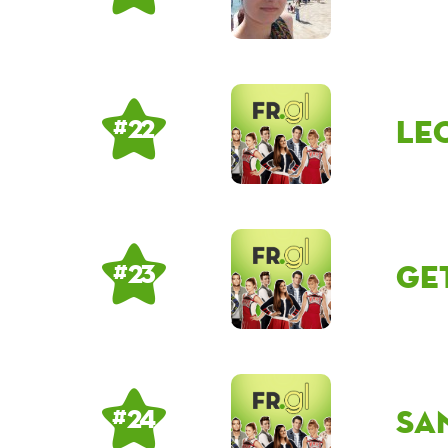
Le
# 22
ge
# 23
sa
# 24