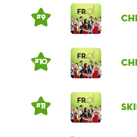
ch
# 9
Ch
# 10
Sk
# 11