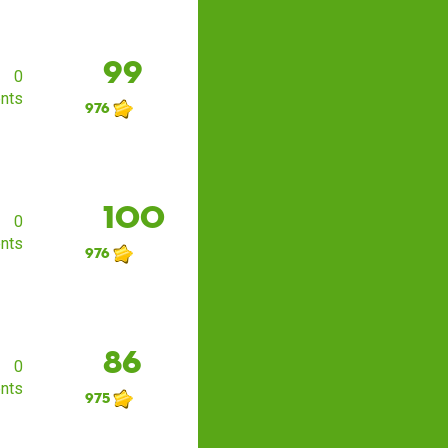
99
0
nts
976
100
0
nts
976
86
0
nts
975