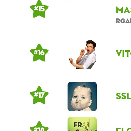
ma
# 15
rga
Vi
# 16
ss
# 17
fl
# 18