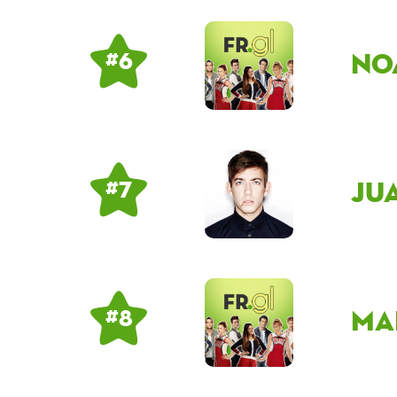
no
# 6
Ju
# 7
ma
# 8