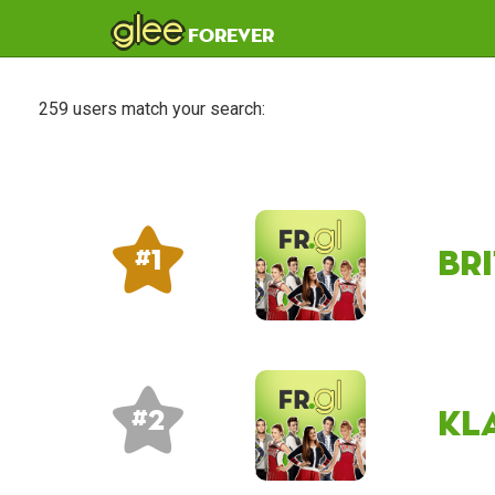
glee
forever
259 users match your search:
Br
# 1
kl
# 2