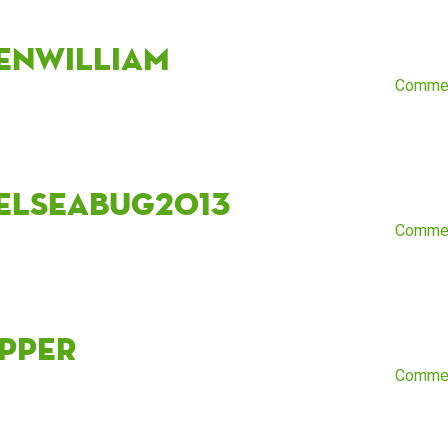
enwilliam
Comme
elseabug2013
Comme
ipper
Comme