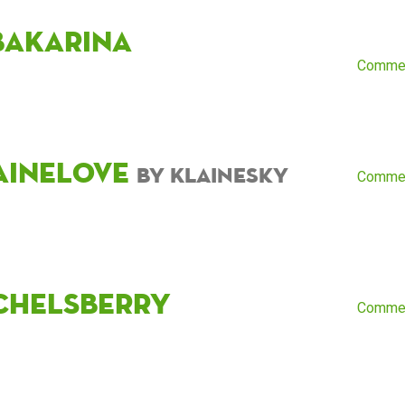
baKarina
Comme
aineLove
by KlaineSky
Comme
chelsberry
Comme