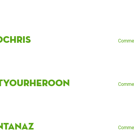
oChris
Comme
tyourheroon
Comme
ntanaz
Comme