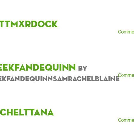
ttmxrdock
Comme
eekfandequinn
by
Comme
ekfandequinnsamrachelblaine
nchelttana
Comme