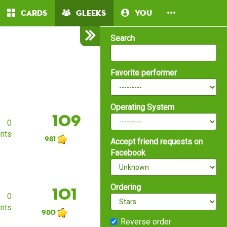
Cards
Gleeks
You
Search
Favorite performer
Operating System
109
0
nts
981
Accept friend requests on
Facebook
Ordering
101
0
nts
980
Reverse order