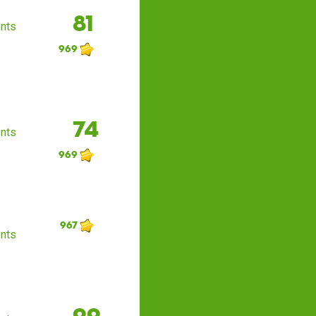
81
nts
969
74
nts
969
967
nts
99