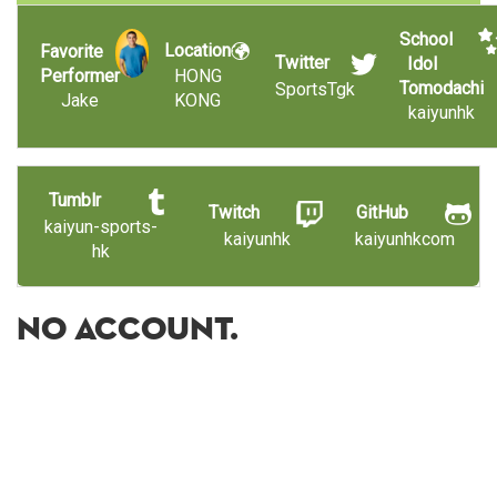
School
Location
Favorite
Twitter
Idol
Performer
HONG
Tomodachi
SportsTgk
Jake
KONG
kaiyunhk
Tumblr
Twitch
GitHub
kaiyun-sports-
kaiyunhk
kaiyunhkcom
hk
No account.