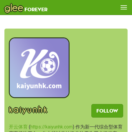
glee
To
forever
nav
kaiyunhk
Follow
开云体育
(
https://kaiyunhk.com
) 作为新一代综合型体育